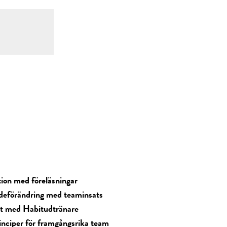
tion med föreläsningar
deförändring med teaminsats
at med Habitudtränare
inciper för framgångsrika team