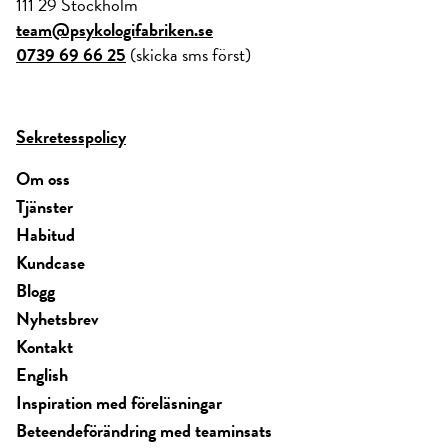
111 29 Stockholm
team@psykologifabriken.se
0739 69 66 25
(skicka sms först)
Sekretesspolicy
Om oss
Tjänster
Habitud
Kundcase
Blogg
Nyhetsbrev
Kontakt
English
Inspiration med föreläsningar
Beteendeförändring med teaminsats