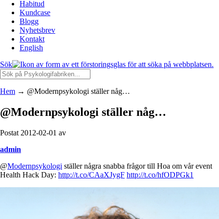
Habitud
Kundcase
Blogg
Nyhetsbrev
Kontakt
English
Sök
Hem
→
@Modernpsykologi ställer någ…
@Modernpsykologi ställer någ…
Postat 2012-02-01 av
admin
@
Modernpsykologi
ställer några snabba frågor till Hoa om vår event
Health Hack Day:
http://t.co/CAaXJygF
http://t.co/hfODPGk1