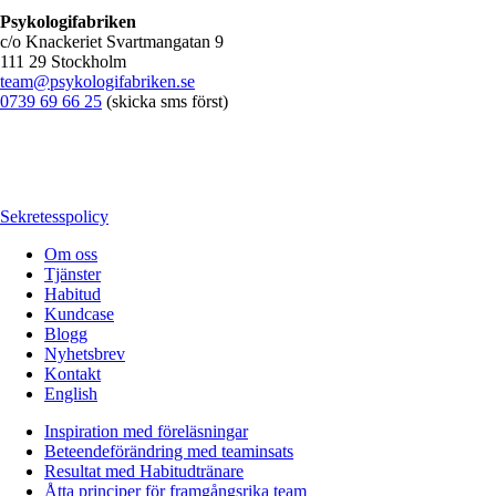
Psykologifabriken
c/o Knackeriet Svartmangatan 9
111 29 Stockholm
team@psykologifabriken.se
0739 69 66 25
(skicka sms först)
Sekretesspolicy
Om oss
Tjänster
Habitud
Kundcase
Blogg
Nyhetsbrev
Kontakt
English
Inspiration med föreläsningar
Beteendeförändring med teaminsats
Resultat med Habitudtränare
Åtta principer för framgångsrika team