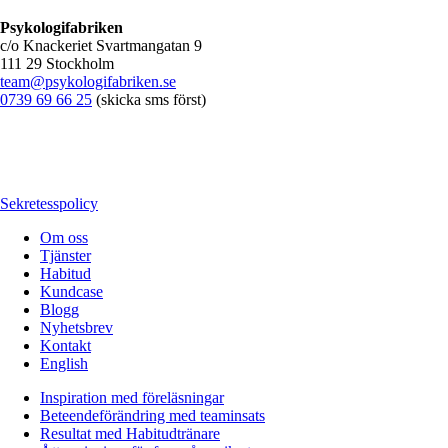
Psykologifabriken
c/o Knackeriet Svartmangatan 9
111 29 Stockholm
team@psykologifabriken.se
0739 69 66 25
(skicka sms först)
Sekretesspolicy
Om oss
Tjänster
Habitud
Kundcase
Blogg
Nyhetsbrev
Kontakt
English
Inspiration med föreläsningar
Beteendeförändring med teaminsats
Resultat med Habitudtränare