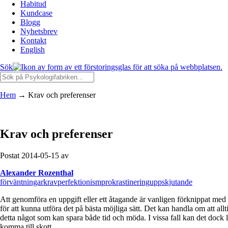
Habitud
Kundcase
Blogg
Nyhetsbrev
Kontakt
English
Sök
Hem
→
Krav och preferenser
Krav och preferenser
Postat 2014-05-15 av
Alexander Rozenthal
förväntningar
krav
perfektionism
prokrastinering
uppskjutande
Att genomföra en uppgift eller ett åtagande är vanligen förknippat med s
för att kunna utföra det på bästa möjliga sätt. Det kan handla om att alltid
detta något som kan spara både tid och möda. I vissa fall kan det dock led
komma till skott.