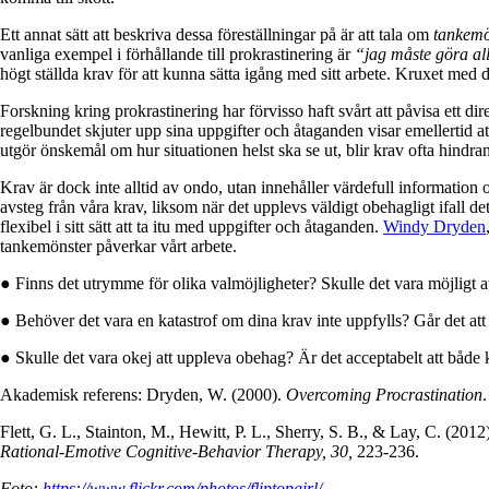
Ett annat sätt att beskriva dessa föreställningar på är att tala om
tankemö
vanliga exempel i förhållande till prokrastinering är
“jag måste göra all
högt ställda krav för att kunna sätta igång med sitt arbete. Kruxet med d
Forskning kring prokrastinering har förvisso haft svårt att påvisa et
regelbundet skjuter upp sina uppgifter och åtaganden visar emellertid att
utgör önskemål om hur situationen helst ska se ut, blir krav ofta hindra
Krav är dock inte alltid av ondo, utan innehåller värdefull information 
avsteg från våra krav, liksom när det upplevs väldigt obehagligt ifall det
flexibel i sitt sätt att ta itu med uppgifter och åtaganden.
Windy Dryden
tankemönster påverkar vårt arbete.
● Finns det utrymme för olika valmöjligheter? Skulle det vara möjligt att 
● Behöver det vara en katastrof om dina krav inte uppfylls? Går det att ha
● Skulle det vara okej att uppleva obehag? Är det acceptabelt att både
Akademisk referens: Dryden, W. (2000).
Overcoming Procrastination
Flett, G. L., Stainton, M., Hewitt, P. L., Sherry, S. B., & Lay, C. (201
Rational-Emotive Cognitive-Behavior Therapy, 30,
223-236.
Foto:
https://www.flickr.com/photos/fliptopgirl/