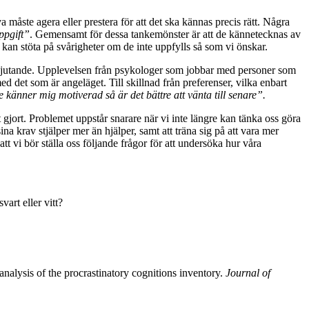
 måste agera eller prestera för att det ska kännas precis rätt. Några
ppgift”
. Gemensamt för dessa tankemönster är att de kännetecknas av
i kan stöta på svårigheter om de inte uppfylls så som vi önskar.
ppskjutande. Upplevelsen från psykologer som jobbar med personer som
ed det som är angeläget. Till skillnad från preferenser, vilka enbart
 känner mig motiverad så är det bättre att vänta till senare”.
t gjort. Problemet uppstår snarare när vi inte längre kan tänka oss göra
na krav stjälper mer än hjälper, samt att träna sig på att vara mer
tt vi bör ställa oss följande frågor för att undersöka hur våra
vart eller vitt?
 analysis of the procrastinatory cognitions inventory.
Journal of