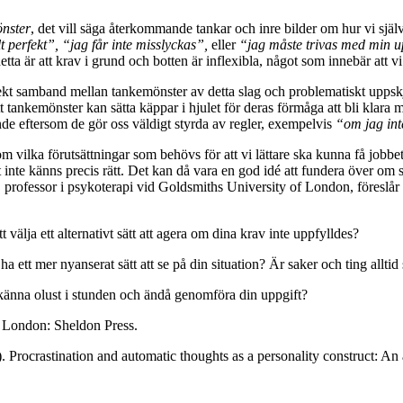
nster
, det vill säga återkommande tankar och inre bilder om hur vi själva
t perfekt”, “jag får inte misslyckas”,
eller
“jag måste trivas med min u
etta är att krav i grund och botten är inflexibla, något som innebär att v
t direkt samband mellan tankemönster av detta slag och problematiskt u
 tankemönster kan sätta käppar i hjulet för deras förmåga att bli klara m
nde eftersom de gör oss väldigt styrda av regler, exempelvis
“om jag inte
om vilka förutsättningar som behövs för att vi lättare ska kunna få jobbe
 inte känns precis rätt. Det kan då vara en god idé att fundera över om si
, professor i psykoterapi vid Goldsmiths University of London, föreslår a
välja ett alternativt sätt att agera om dina krav inte uppfylldes?
 ett mer nyanserat sätt att se på din situation? Är saker och ting alltid s
 känna olust i stunden och ändå genomföra din uppgift?
. London: Sheldon Press.
2). Procrastination and automatic thoughts as a personality construct: An