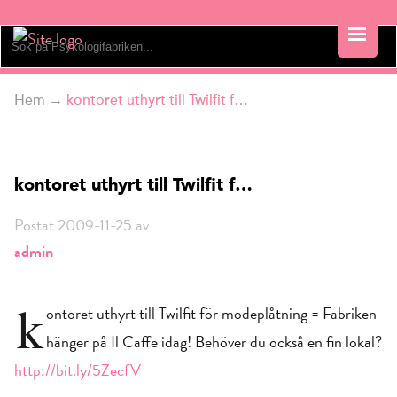
Hem
→
kontoret uthyrt till Twilfit f…
kontoret uthyrt till Twilfit f…
Postat 2009-11-25 av
admin
k
ontoret uthyrt till Twilfit för modeplåtning = Fabriken
hänger på Il Caffe idag! Behöver du också en fin lokal?
http://bit.ly/5ZecfV