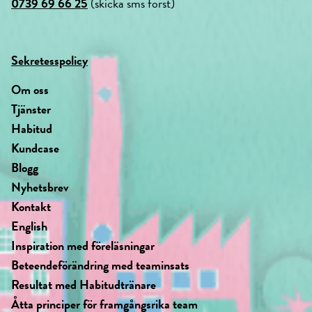
0739 69 66 25
(skicka sms först)
Sekretesspolicy
Om oss
Tjänster
Habitud
Kundcase
Blogg
Nyhetsbrev
Kontakt
English
Inspiration med föreläsningar
Beteendeförändring med teaminsats
Resultat med Habitudtränare
Åtta principer för framgångsrika team