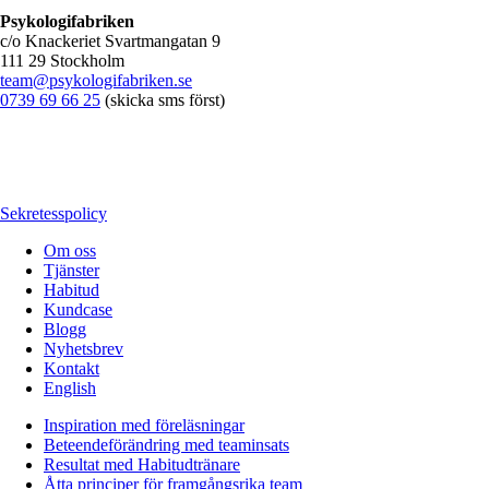
Psykologifabriken
c/o Knackeriet Svartmangatan 9
111 29 Stockholm
team@psykologifabriken.se
0739 69 66 25
(skicka sms först)
Sekretesspolicy
Om oss
Tjänster
Habitud
Kundcase
Blogg
Nyhetsbrev
Kontakt
English
Inspiration med föreläsningar
Beteendeförändring med teaminsats
Resultat med Habitudtränare
Åtta principer för framgångsrika team