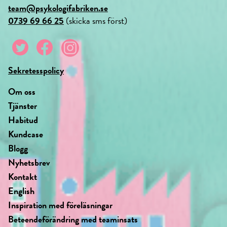
team@psykologifabriken.se
0739 69 66 25
(skicka sms först)
Sekretesspolicy
Om oss
Tjänster
Habitud
Kundcase
Blogg
Nyhetsbrev
Kontakt
English
Inspiration med föreläsningar
Beteendeförändring med teaminsats