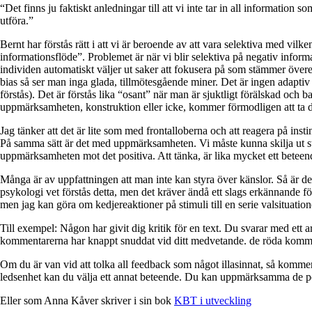
“Det finns ju faktiskt anledningar till att vi inte tar in all information
utföra.”
Bernt har förstås rätt i att vi är beroende av att vara selektiva med vil
informationsflöde”. Problemet är när vi blir selektiva på negativ info
individen automatiskt väljer ut saker att fokusera på som stämmer över
bias så ser man inga glada, tillmötesgående miner. Det är ingen adaptiv 
förstås). Det är förstås lika “osant” när man är sjuktligt förälskad och b
uppmärksamheten, konstruktion eller icke, kommer förmodligen att ta dig 
Jag tänker att det är lite som med frontalloberna och att reagera på ins
På samma sätt är det med uppmärksamheten. Vi måste kunna skilja ut st
uppmärksamheten mot det positiva. Att tänka, är lika mycket ett bete
Många är av uppfattningen att man inte kan styra över känslor. Så är det i
psykologi vet förstås detta, men det kräver ändå ett slags erkännande fö
men jag kan göra om kedjereaktioner på stimuli till en serie valsituation
Till exempel: Någon har givit dig kritik för en text. Du svarar med ett a
kommentarerna har knappt snuddat vid ditt medvetande. de röda kommenta
Om du är van vid att tolka all feedback som något illasinnat, så komm
ledsenhet kan du välja ett annat beteende. Du kan uppmärksamma de po
Eller som Anna Kåver skriver i sin bok
KBT i utveckling