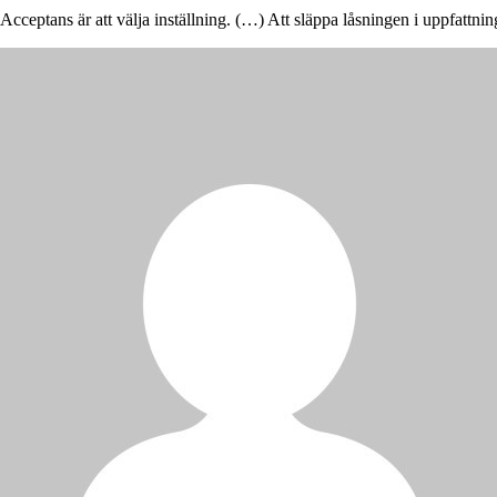
Acceptans är att välja inställning. (…) Att släppa låsningen i uppfattni