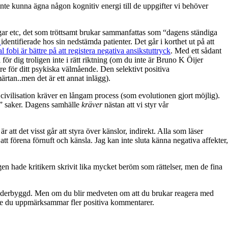
h inte kunna ägna någon kognitiv energi till de uppgifter vi behöver
ningar etc, det som tröttsamt brukar sammanfattas som “dagens ständiga
k
identifierade hos sin nedstämda patienter. Det går i korthet ut på att
 fobi är bättre på att registera negativa ansikstuttryck
. Med ett sådant
ör dig troligen inte i rätt riktning (om du inte är Bruno K Öijer
ttre för ditt psykiska välmående. Den selektivt positiva
ärtan..men det är ett annat inlägg).
 civilisation kräver en långam process (som evolutionen gjort möjlig).
l” saker. Dagens samhälle
kräver
nästan att vi styr vår
 att det visst går att styra över känslor, indirekt. Alla som läser
t förena förnuft och känsla. Jag kan inte sluta känna negativa affekter,
ligen hade kritikern skrivit lika mycket beröm som rättelser, men de fina
e underbyggd. Men om du blir medveten om att du brukar reagera med
ske du uppmärksammar fler positiva kommentarer.