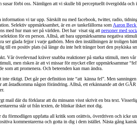
 som susar förbi oss. Nämligen att vi skulle bli perceptuellt övergödda oc
ken information vi tar upp. Särskilt nu med facebook, twitter, radio, tid
rmation. Selektiv uppmärksamhet, är en av tankefällorna som
Aaron Bec
ens med hur man ser på världen. Det har visat sig att
personer med social
selektion för en person. Alltså, att bara uppmärksamma negativa stimuli f
ara ser glada fejjor i varje gathörn. Men den inställningen är troligen bä
till en positiv plats (så länge du inte helt tränger bort den psykiska sm
tinkt. Vår överlevnad kräver snabba reaktioner på starka stimuli, men vår
imuli, men risken är att vi missar för mycket eller uppmärksammar “fe
ende som att promenera. Och beteenden kan man ändra.
nte riktigt. Det går per definition inte “att känna fel”. Men sanningen är
r att åstadkomma någon förändring. Alltså, ett erkännande att det GÅR at
er.
rgt mail där du förklarar att du minsann visst skrivit en bra text. Visser
rerna står ut från texten, de blinkar ilsket mot dig.
er du förmodligen uppfatta all kritik som orättvis, överdriven och ick
sitiva kommentarerna och gotta in dig i dem istället. Nästa gång kan