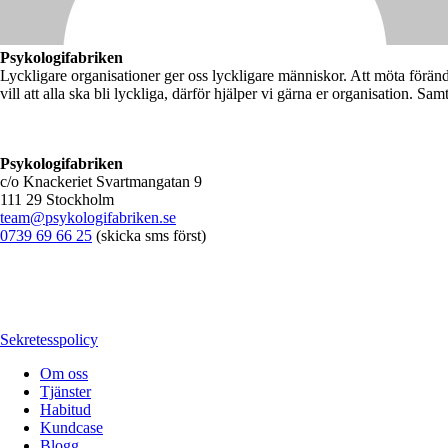
Psykologifabriken
Lyckligare organisationer ger oss lyckligare människor. Att möta förän
vill att alla ska bli lyckliga, därför hjälper vi gärna er organisation. Sam
Psykologifabriken
c/o Knackeriet Svartmangatan 9
111 29 Stockholm
team@psykologifabriken.se
0739 69 66 25
(skicka sms först)
Sekretesspolicy
Om oss
Tjänster
Habitud
Kundcase
Blogg