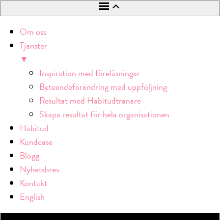
Om oss
Tjänster
▼
Inspiration med föreläsningar
Beteendeförändring med uppföljning
Resultat med Habitudtränare
Skapa resultat för hela organisationen
Habitud
Kundcase
Blogg
Nyhetsbrev
Kontakt
English