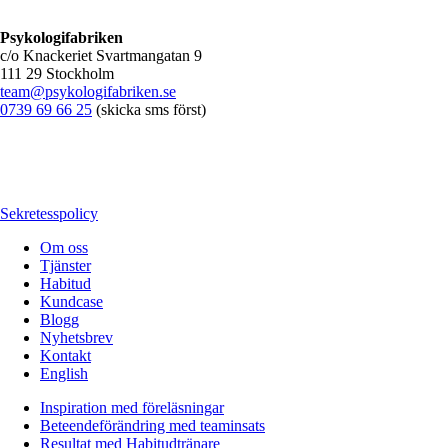
Psykologifabriken
c/o Knackeriet Svartmangatan 9
111 29 Stockholm
team@psykologifabriken.se
0739 69 66 25
(skicka sms först)
Sekretesspolicy
Om oss
Tjänster
Habitud
Kundcase
Blogg
Nyhetsbrev
Kontakt
English
Inspiration med föreläsningar
Beteendeförändring med teaminsats
Resultat med Habitudtränare