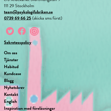
111 29 Stockholm
team@psykologifabriken.se
0739 69 66 25
(skicka sms först)
Sekretesspolicy
Om oss
Tjänster
Habitud
Kundcase
Blogg
Nyhetsbrev
Kontakt
English
Inspiration med föreläsningar