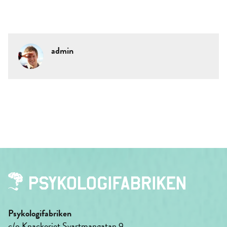
admin
Psykologifabriken
c/o Knackeriet Svartmangatan 9