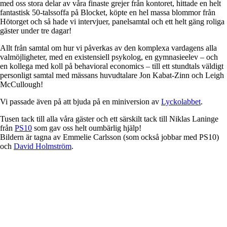
med oss stora delar av våra finaste grejer från kontoret, hittade en helt
fantastisk 50-talssoffa på Blocket, köpte en hel massa blommor från
Hötorget och så hade vi intervjuer, panelsamtal och ett helt gäng roliga
gäster under tre dagar!
Allt från samtal om hur vi påverkas av den komplexa vardagens alla
valmöjligheter, med en existensiell psykolog, en gymnasieelev – och
en kollega med koll på behavioral economics – till ett stundtals väldigt
personligt samtal med mässans huvudtalare Jon Kabat-Zinn och Leigh
McCullough!
Vi passade även på att bjuda på en miniversion av
Lyckolabbet
.
Tusen tack till alla våra gäster och ett särskilt tack till Niklas Laninge
från
PS10
som gav oss helt oumbärlig hjälp!
Bildern är tagna av Emmelie Carlsson (som också jobbar med PS10)
och
David Holmström
.