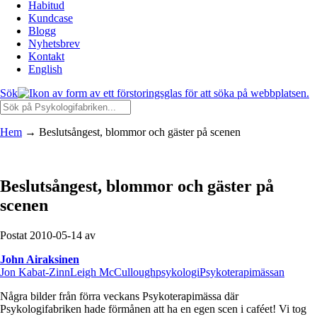
Habitud
Kundcase
Blogg
Nyhetsbrev
Kontakt
English
Sök
Hem
→
Beslutsångest, blommor och gäster på scenen
Beslutsångest, blommor och gäster på
scenen
Postat 2010-05-14 av
John Airaksinen
Jon Kabat-Zinn
Leigh McCullough
psykologi
Psykoterapimässan
Några bilder från förra veckans Psykoterapimässa där
Psykologifabriken hade förmånen att ha en egen scen i caféet! Vi tog