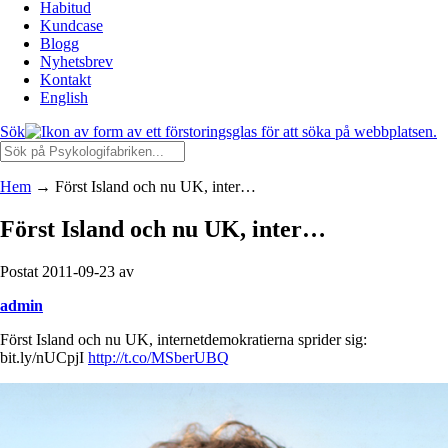
Habitud
Kundcase
Blogg
Nyhetsbrev
Kontakt
English
Sök
Hem
→
Först Island och nu UK, inter…
Först Island och nu UK, inter…
Postat 2011-09-23 av
admin
Först Island och nu UK, internetdemokratierna sprider sig:
bit.ly/nUCpjI
http://t.co/MSberUBQ