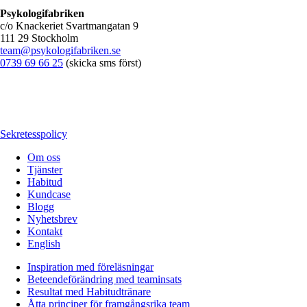
Psykologifabriken
c/o Knackeriet Svartmangatan 9
111 29 Stockholm
team@psykologifabriken.se
0739 69 66 25
(skicka sms först)
Sekretesspolicy
Om oss
Tjänster
Habitud
Kundcase
Blogg
Nyhetsbrev
Kontakt
English
Inspiration med föreläsningar
Beteendeförändring med teaminsats
Resultat med Habitudtränare
Åtta principer för framgångsrika team