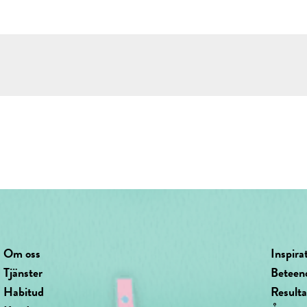
Om oss
Inspira
Tjänster
Beteen
Habitud
Result