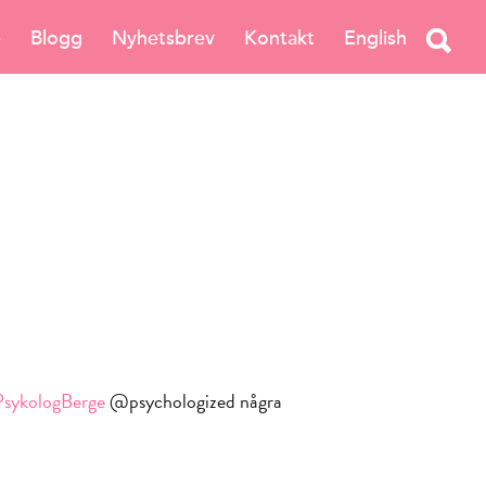
e
Blogg
Nyhetsbrev
Kontakt
English
PsykologBerge
@psychologized några