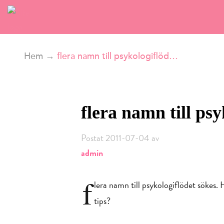
Hem
→
flera namn till psykologiflöd…
flera namn till ps
Postat 2011-07-04 av
admin
f
lera namn till psykologiflödet sökes.
tips?