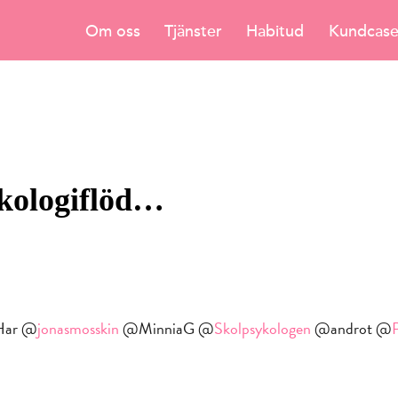
Om oss
Tjänster
Habitud
Kundcas
ykologiflöd…
 Har @
jonasmosskin
@MinniaG @
Skolpsykologen
@androt @