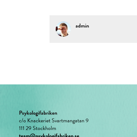
admin
Psykologifabriken
c/o Knackeriet Svartmangatan 9
111 29 Stockholm
team@psykologifabriken.se