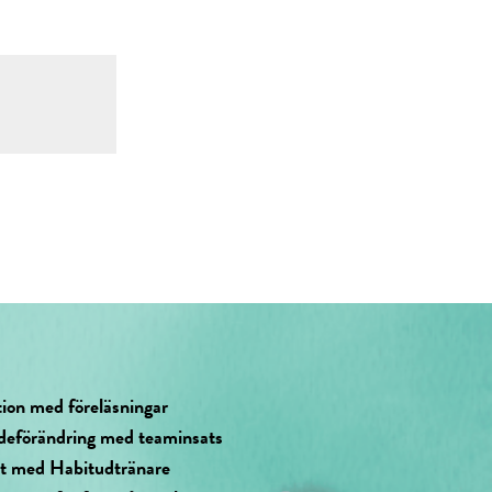
tion med föreläsningar
deförändring med teaminsats
at med Habitudtränare