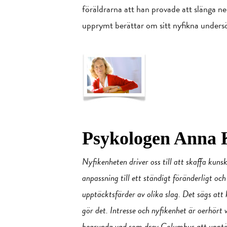
föräldrarna att han provade att slänga 
upprymt berättar om sitt nyfikna unders
Psykologen Anna K
Nyfikenheten driver oss till att skaffa kun
anpassning till ett ständigt föränderligt och
upptäcktsfärder av olika slag. Det sägs att
gör det. Intresse och nyfikenhet är oerhört 
begrunda vad som drev Columbus att upptäck