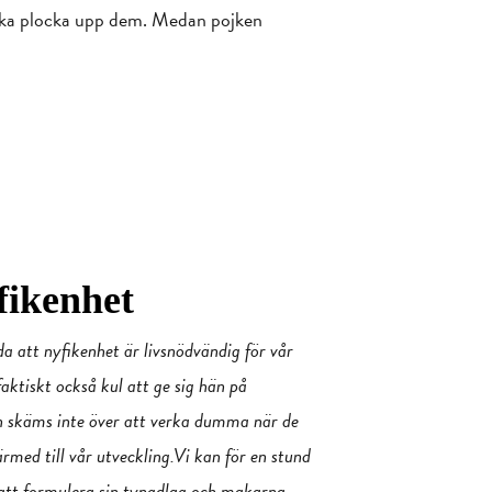
rsöka plocka upp dem. Medan pojken
fikenhet
a att nyfikenhet är livsnödvändig för vår
faktiskt också kul att ge sig hän på
och skäms inte över att verka dumma när de
rmed till vår utveckling.Vi kan för en stund
 att formulera sin tyngdlag och makarna