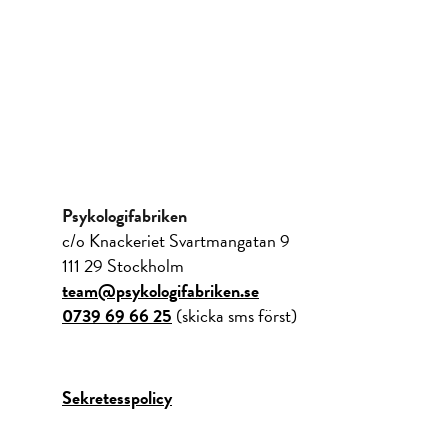
Psykologifabriken
c/o Knackeriet Svartmangatan 9
111 29 Stockholm
team@psykologifabriken.se
0739 69 66 25
(skicka sms först)
Sekretesspolicy