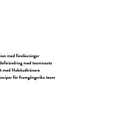
tion med föreläsningar
deförändring med teaminsats
at med Habitudtränare
inciper för framgångsrika team