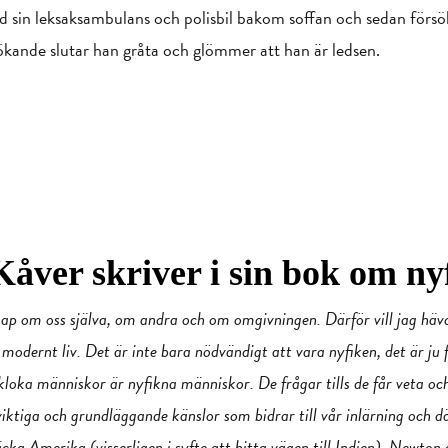
ned sin leksaksambulans och polisbil bakom soffan och sedan fö
ökande slutar han gråta och glömmer att han är ledsen.
åver skriver i sin bok om ny
skap om oss själva, om andra och om omgivningen. Därför vill jag hävd
 modernt liv. Det är inte bara nödvändigt att vara nyfiken, det är ju 
 kloka människor är nyfikna människor. De frågar tills de får veta 
viktiga och grundläggande känslor som bidrar till vår inlärning och dä
a Amerika (visserligen i syfte att hitta vägen till Indien), Newton