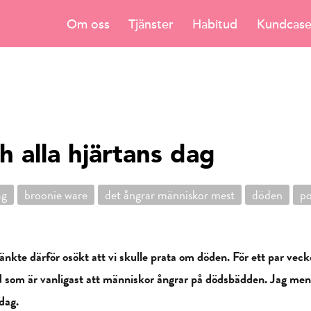
Om oss
Tjänster
Habitud
Kundcas
 alla hjärtans dag
ag
broonie ware
det ångrar människor mest
döden
po
 tänkte därför osökt att vi skulle prata om döden. För ett par vec
 som är vanligast att människor ångrar på dödsbädden. Jag menar
 dag.