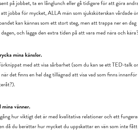
ent på jobbet, ta en långlunch eller gå tidigare för att göra andr
d att jobba för mycket, ALLA män som sjuksköterskan vårdade ön
bandet kan kännas som ett stort steg, men att trappa ner en dag
en dagen, och lägga den extra tiden på att vara med nära och kära
trycka mina känslor.
 förknippat med att visa sårbarhet (som du kan se ett TED-talk 
när det finns en hel dag tillägnad att visa vad som finns innanför
eråt?).
d mina vänner.
gång hur viktigt det är med kvalitativa relationer och ett funger
agen då du berättar hur mycket du uppskattar en vän som inte fått