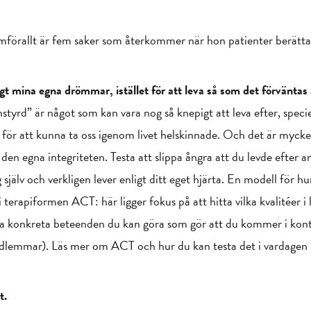
amförallt är fem saker som återkommer när hon patienter berätta
igt mina egna drömmar, istället för att leva så som det förväntas
ånstyrd” är något som kan vara nog så knepigt att leva efter, speciel
 för att kunna ta oss igenom livet helskinnade. Och det är mycket r
den egna integriteten. Testa att slippa ångra att du levde efter a
själv och verkligen lever enligt ditt eget hjärta. En modell för h
rapiformen ACT: här ligger fokus på att hitta vilka kvalitéer i l
tta konkreta beteenden du kan göra som gör att du kommer i kon
edlemmar). Läs mer om ACT och hur du kan testa det i vardagen
t.