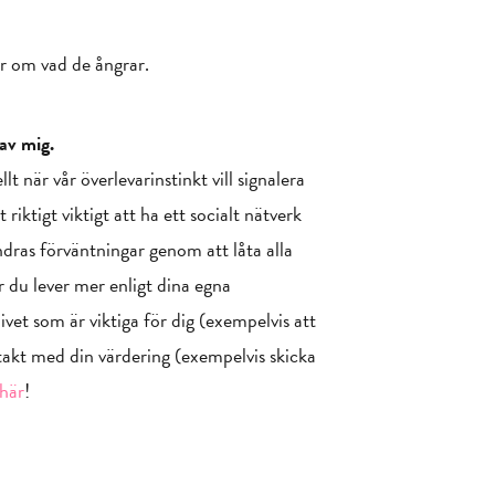
r om vad de ångrar.
 av mig.
lt när vår överlevarinstinkt vill signalera
iktigt viktigt att ha ett socialt nätverk
ndras förväntningar genom att låta alla
ur du lever mer enligt dina egna
ivet som är viktiga för dig (exempelvis att
takt med din värdering (exempelvis skicka
här
!