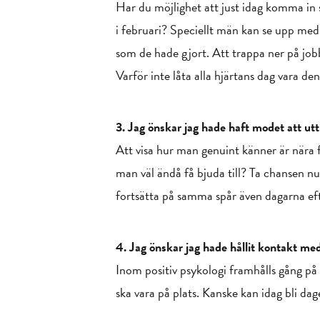
Har du möjlighet att just idag komma in s
i februari? Speciellt män kan se upp me
som de hade gjort. Att trappa ner på job
Varför inte låta alla hjärtans dag vara d
3. Jag önskar jag hade haft modet att ut
Att visa hur man genuint känner är nära
man väl ändå få bjuda till? Ta chansen nu 
fortsätta på samma spår även dagarna eft
4. Jag önskar jag hade hållit kontakt me
Inom positiv psykologi framhålls gång på 
ska vara på plats. Kanske kan idag bli d