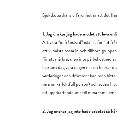
Sjuksköterskans erfarenhet är att det fr
1. Jag önskar jag hade modet att leva enl
Att vara “inifrånstyrd” istället för “utifr
att vi måste passa in och tillhöra gruppen
för att må bra, men inte på bekostnad av 
hjärtans dag vara dagen när du hedrar dig 
värderingar och drömmar kan man hitta i te
vara en kärleksfull person) och sedan hi
ett uppskattande sms till mina familjem
2. Jag önskar jag inte hade arbetat så hår