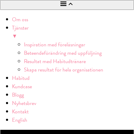
Om oss
Tjänster
▼
Inspiration med föreläsningar
Beteendeförändring med uppföljning
Resultat med Habitudtränare
Skapa resultat för hela organisationen
Habitud
Kundcase
Blogg
Nyhetsbrev
Kontakt
English