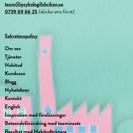
team@psykologifabriken.se
0739 69 66 25
(skicka sms först)
Sekretesspolicy
Om oss
Tjänster
Habitud
Kundcase
Blogg
Nyhetsbrev
Kontakt
English
Inspiration med föreläsningar
Beteendeförändring med teaminsats
Resultat med Habitudtränare