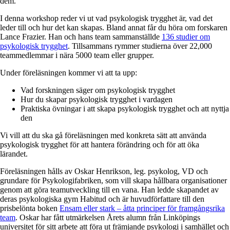
dem.
I denna workshop reder vi ut vad psykologisk trygghet är, vad det
leder till och hur det kan skapas. Bland annat får du höra om forskaren
Lance Frazier. Han och hans team sammanställde
136 studier om
psykologisk trygghet
. Tillsammans rymmer studierna över 22,000
teammedlemmar i nära 5000 team eller grupper.
Under föreläsningen kommer vi att ta upp:
Vad forskningen säger om psykologisk trygghet
Hur du skapar psykologisk trygghet i vardagen
Praktiska övningar i att skapa psykologisk trygghet och att nyttja
den
Vi vill att du ska gå föreläsningen med konkreta sätt att använda
psykologisk trygghet för att hantera förändring och för att öka
lärandet.
Föreläsningen hålls av Oskar Henrikson, leg. psykolog, VD och
grundare för Psykologifabriken, som vill skapa hållbara organisationer
genom att göra teamutveckling till en vana. Han ledde skapandet av
deras psykologiska gym Habitud och är huvudförfattare till den
prisbelönta boken
Ensam eller stark – åtta principer för framgångsrika
team
. Oskar har fått utmärkelsen Årets alumn från Linköpings
universitet för sitt arbete att föra ut främjande psykologi i samhället och