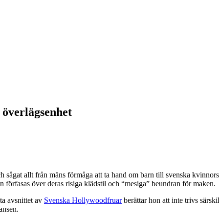
 överlägsenhet
gat allt från mäns förmåga att ta hand om barn till svenska kvinnors ot
n förfasas över deras risiga klädstil och “mesiga” beundran för maken.
ta avsnittet av
Svenska Hollywoodfruar
berättar hon att inte trivs särsk
fansen.