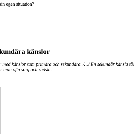
sin egen situation?
kundära känslor
r med känslor som primära och sekundära. /…/ En sekundär känsla täck
er man ofta sorg och rädsla.