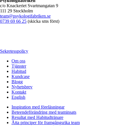
Psykologifabriken
c/o Knackeriet Svartmangatan 9
111 29 Stockholm
team@psykologifabriken.se
0739 69 66 25
(skicka sms först)
Sekretesspolicy
Om oss
Tjänster
Habitud
Kundcase
Blogg
Nyhetsbrev
Kontakt
English
Inspiration med föreläsningar
Beteendeförändring med teaminsats
Resultat med Habitudtränare
Åtta principer för framgångsrika team