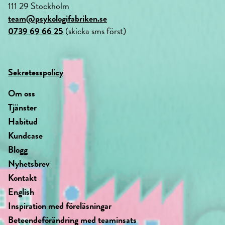
111 29 Stockholm
team@psykologifabriken.se
0739 69 66 25
(skicka sms först)
Sekretesspolicy
Om oss
Tjänster
Habitud
Kundcase
Blogg
Nyhetsbrev
Kontakt
English
Inspiration med föreläsningar
Beteendeförändring med teaminsats