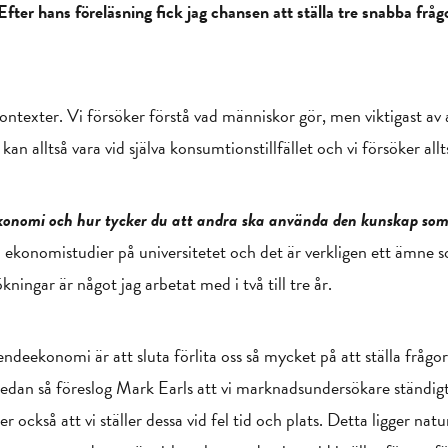
ter hans föreläsning fick jag chansen att ställa tre snabba frågo
kontexter. Vi försöker förstå vad människor gör, men viktigast av
n alltså vara vid själva konsumtionstillfället och vi försöker al
konomi och hur tycker du att andra ska använda den kunskap som 
 ekonomistudier på universitetet och det är verkligen ett ämne s
ingar är något jag arbetat med i två till tre år.
endeekonomi är att sluta förlita oss så mycket på att ställa frågor
 sedan så föreslog Mark Earls att vi marknadsundersökare ständigt stä
också att vi ställer dessa vid fel tid och plats. Detta ligger natur