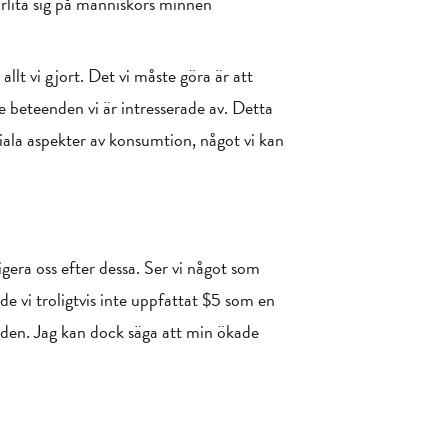
örlita sig på människors minnen
lt vi gjort. Det vi måste göra är att
 beteenden vi är intresserade av. Detta
ciala aspekter av konsumtion, något vi kan
igera oss efter dessa. Ser vi något som
de vi troligtvis inte uppfattat $5 som en
a den. Jag kan dock säga att min ökade