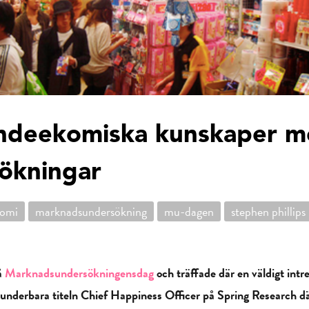
ndeekomiska kunskaper m
ökningar
nomi
marknadsundersökning
mu-dagen
stephen phillips
på
Marknadsundersökningensdag
och träffade där en väldigt in
 underbara titeln Chief Happiness Officer på Spring Research dä