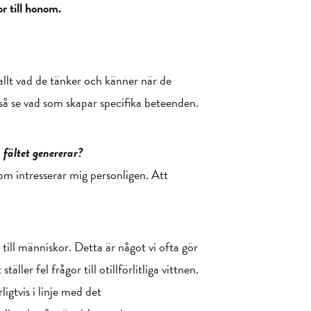
r till honom.
 allt vad de tänker och känner när de
ltså se vad som skapar specifika beteenden.
fältet genererar?
om intresserar mig personligen. Att
 till människor. Detta är något vi ofta gör
ller fel frågor till otillförlitliga vittnen.
ligtvis i linje med det