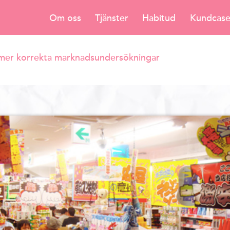
Om oss
Tjänster
Habitud
Kundcas
mer korrekta marknadsundersökningar