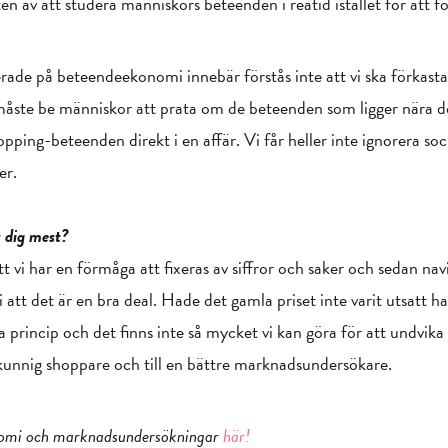
av att studera människors beteenden i reatid istället för att f
e på beteendeekonomi innebär förstås inte att vi ska förkasta al
 måste be människor att prata om de beteenden som ligger nära de
ping-beteenden direkt i en affär. Vi får heller inte ignorera so
er.
 dig mest?
t vi har en förmåga att fixeras av siffror och saker och sedan nav
att det är en bra deal. Hade det gamla priset inte varit utsatt ha
a princip och det finns inte så mycket vi kan göra för att undvik
kunnig shoppare och till en bättre marknadsundersökare.
nomi och marknadsundersökningar
här!