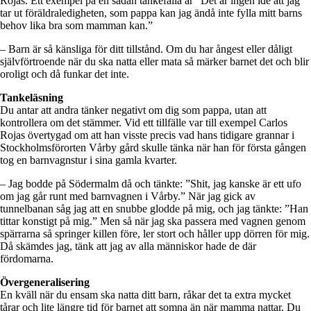
Rojas. Ett exempel på en sådan tankefälla är ”Det är ingen idé att jag
tar ut föräldraledigheten, som pappa kan jag ändå inte fylla mitt barns
behov lika bra som mamman kan.”
– Barn är så känsliga för ditt tillstånd. Om du har ångest eller dåligt
självförtroende när du ska natta eller mata så märker barnet det och blir
oroligt och då funkar det inte.
Tankeläsning
Du antar att andra tänker negativt om dig som pappa, utan att
kontrollera om det stämmer. Vid ett tillfälle var till exempel Carlos
Rojas övertygad om att han visste precis vad hans tidigare grannar i
Stockholmsförorten Vårby gård skulle tänka när han för första gången
tog en barnvagnstur i sina gamla kvarter.
– Jag bodde på Södermalm då och tänkte: ”Shit, jag kanske är ett ufo
om jag går runt med barnvagnen i Vårby.” När jag gick av
tunnelbanan såg jag att en snubbe glodde på mig, och jag tänkte: ”Han
tittar konstigt på mig.” Men så när jag ska passera med vagnen genom
spärrarna så springer killen före, ler stort och håller upp dörren för mig.
Då skämdes jag, tänk att jag av alla människor hade de där
fördomarna.
Övergeneralisering
En kväll när du ensam ska natta ditt barn, råkar det ta extra mycket
tårar och lite längre tid för barnet att somna än när mamma nattar. Du