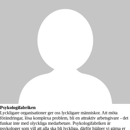
Psykologifabriken
Lyckligare organisationer ger oss lyckligare människor. Att möta
förändringar, lösa komplexa problem, bli en attraktiv arbetsgivare - det
funkar inte med olyckliga medarbetare. Psykologifabriken är
psykologer som vill att alla ska bli lyckliga, därför hjälper vi gärna er