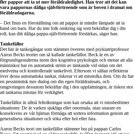
fler pappor att ta ut mer föräldraledighet. Han tror att det kan
vara pappornas dåliga självförtroende som är boven i dramat om
föräldradagarna.
– Det finns en föreställning om att pappor är mindre lämpade att ta
hand om barn. Har du inte folk omkring sig som bekräftar dig i din
roll, kan ditt dåliga pappa-självförtroende förstärkas, säger han.
Tankefällor
Det här är tankegångar som stämmer överens med psykiatriprofessor
Aaron Becks teorier om så kallade tankefällor. Beck är en av
förgrundsgestalterna inom den kognitiva psykologin och menar att alla
människor har en automatisk ström av tänkande vid sidan om det
medvetna och kontrollerade tankelivet. Eftersom vi sällan reflekterar
över dessa automatiska tankar, riskerar vi att misstolka dem. Om du har
en pessimistisk inre dialog om din egen föräldrainsats, och
omgivningen dessutom bekräftar dig i den uppfattningen, är risken stor
att tankarna misstas för verklighet.
Tankefällor är alltså feltolkningar som kan orsaka att vi missbedömer
situationer. De är varken sjukliga eller onormala, utan snarare en
konsekvens av vår hjärnas förmåga att sortera information genom att
generalisera situationer och söka efter hot eller fara.
Aaron Becks teori om tankefällor stämmer bra på pappan Carlos