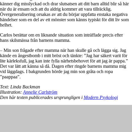
känner dig misslyckad och drar slutsatsen att ditt barn alltid blir så här
när du är ensam och att du aldrig kommer att vara tillräcklig.
Övergeneralisering orsakas av att du börjar uppfatta enstaka negativa
händelser som en del av ett mönster som känns typiskt för ditt liv som
helhet.
Carlos berättar om en liknande situation som inträffade precis efter
hans skilsmässa från barnens mamma.
– Min son frågade efter mamma när han skulle gå och lägga sig. Jag
kände en ångestbomb i mitt bröst och tänkte: ”Jag har säkert varit för
lite kärleksfull, jag kan inte fylla närhetsbehovet för att jag är pappa.”
Det var lätt att känna så då. Dagen efter ringde barnens mamma mig
vid läggdags. I bakgrunden hörde jag min son gråta och ropa
”paappaa”.
Text: Linda Backman
Illustration:
Annelie Carlström
Den här texten publicerades ursprungligen i
Modern Psykologi