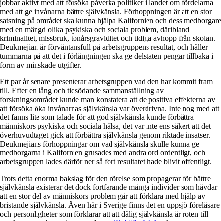
jobbar aktivt med att försöka påverka politiker i landet om fördelarna
med att ge invånarna bättre självkänsla. Förhoppningen är att en stor
satsning på området ska kunna hjälpa Kalifornien och dess medborgare
med en mängd olika psykiska och sociala problem, däribland
kriminalitet, missbruk, tonårsgraviditet och tidiga avhopp från skolan.
Deukmejian är förväntansfull på arbetsgruppens resultat, och håller
tummarna på att det i förlängningen ska ge delstaten pengar tillbaka i
form av minskade utgifter.
Ett par år senare presenterar arbetsgruppen vad den har kommit fram
till. Efter en lång och tidsödande sammanställning av
forskningsområdet kunde man konstatera att de positiva effekterna av
att försöka öka invånarnas självkänsla var överdrivna. Inte nog med att
det fanns lite som talade för att god självkänsla kunde förbättra
människors psykiska och sociala hälsa, det var inte ens säkert att det
överhuvudtaget gick att förbättra självkänsla genom riktade insatser.
Deukmejians förhoppningar om vad självkänsla skulle kunna ge
medborgarna i Kalifornien grusades med andra ord ordentligt, och
arbetsgruppen lades därför ner så fort resultatet hade blivit offentligt.
Trots detta enorma bakslag för den rörelse som propagerar för bättre
självkänsla existerar det dock fortfarande många individer som hävdar
att en stor del av människors problem går att förklara med hjälp av
bristande självkänsla. Även här i Sverige finns det en uppsjö föreläsare
och personligheter som förklarar att att dålig självkänsla är roten till