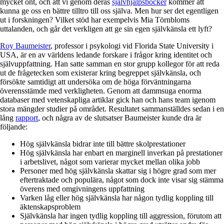
mycket ont, och att vi genom deras
självhjälpsböcker
kommer att
kunna ge oss en bättre tilltro till oss själva. Men hur ser det egentligen
ut i forskningen? Vilket stöd har exempelvis Mia Törnbloms
uttalanden, och går det verkligen att ge sin egen självkänsla ett lyft?
Roy Baumeister
, professor i psykologi vid Florida State University i
USA, är en av världens ledande forskare i frågor kring identitet och
självuppfattning. Han satte samman en stor grupp kollegor för att reda
ut de frågetecken som existerar kring begreppet självkänsla, och
försökte samtidigt att undersöka om de höga förväntningarna
överensstämde med verkligheten. Genom att dammsuga enorma
databaser med vetenskapliga artiklar gick han och hans team igenom
stora mängder studier på området. Resultatet sammanställdes sedan i en
lång
rapport
, och några av de slutsatser Baumeister kunde dra är
följande:
Hög självkänsla bidrar inte till bättre skolprestationer
Hög självkänsla har enbart en marginell inverkan på prestationer
i arbetslivet, något som varierar mycket mellan olika jobb
Personer med hög självkänsla skattar sig i högre grad som mer
eftertraktade och populära, något som dock inte visar sig stämma
överens med omgivningens uppfattning
Varken låg eller hög självkänsla har någon tydlig koppling till
äktenskapsproblem
Självkänsla har ingen tydlig koppling till aggression, förutom att