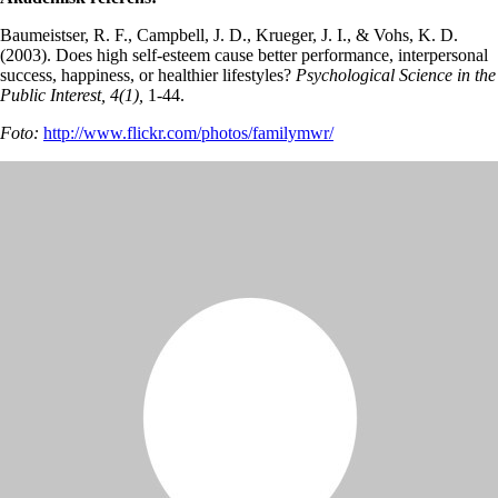
Baumeistser, R. F., Campbell, J. D., Krueger, J. I., & Vohs, K. D.
(2003). Does high self-esteem cause better performance, interpersonal
success, happiness, or healthier lifestyles?
Psychological Science in the
Public Interest, 4(1),
1-44.
Foto:
http://www.flickr.com/photos/familymwr/