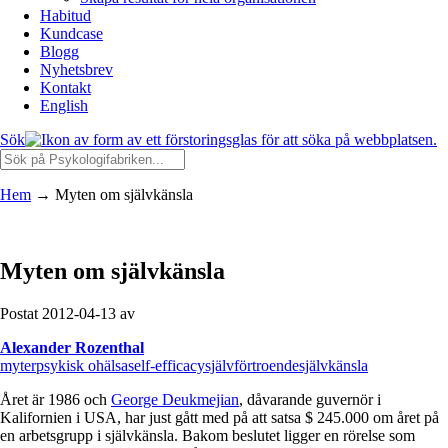
Habitud
Kundcase
Blogg
Nyhetsbrev
Kontakt
English
Sök
Hem
→
Myten om självkänsla
Myten om självkänsla
Postat 2012-04-13 av
Alexander Rozenthal
myter
psykisk ohälsa
self-efficacy
självförtroende
självkänsla
Året är 1986 och
George Deukmejian
, dåvarande guvernör i
Kalifornien i USA, har just gått med på att satsa $ 245.000 om året på
en arbetsgrupp i självkänsla. Bakom beslutet ligger en rörelse som