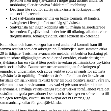
personer med hög självkänsla i högre grad utsätter andra för
mobbning eller är passiva åskådare till mobbning
Det finns lite stöd för att låg självkänsla är förknippat med
antisocialt beteende
Hög självkänsla innebär inte en bättre förmåga att hantera
svårigheter i livet jämfört med låg självkänsla
Självkänsla har ingen koppling alls till många hälsorelaterade
beteenden; låg självkänsla leder inte till rökning, alkohol- eller
drogmissbruk, tonårsgraviditet, eller sexuellt riskbeteende
Baumeister och hans kollegor har med andra ord kommit fram till
samma resultat som den arbetsgrupp Deukmejian satte samman cirka
20 år tidigare. Trots mer avancerade metoder att bedriva forskning på,
och en större tillgänglighet av studier på området, visade det sig att
självkänsla har en ytterst liten positiv inverkan på människors psykiska
och sociala hälsa. Baumeister menar samtidigt att forskningen på
området är undermålig, och att de verktyg som används för att mäta
självkänsla är opålitliga. Problemet är framför allt att det är svårt att
fastställa om självkänsla faktiskt
leder
till olika positiva saker i våra liv,
eller om det snarare är summan av vad vi
gör
som renderar i bättre
självkänsla. I många vetenskapliga studier verkar förhållandet vara det
sistnämnda: goda prestationer i skola och arbete ger en större tilltro till
sin egen förmåga, vilket i sin tur skapar det vi i vardagliga
sammanhang kallar för god självkänsla.
Finns det då inga fördelar med att ha en hög självkänsla? Baumeister