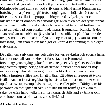
och hans kollegor identifierade ett par saker som trots allt verkar vara
förknippade med att ha en god självkänsla; bland annat förmågan att
fortsätta jobba på en uppgift trots motgångar, att höja sin röst och stå
för en motsatt åsikt i en grupp, en högre grad av lycka, samt en
minskad risk att drabbas av ätstörningar. Men även om det tycks finnas
ett samband mellan självkänsla och dessa aspekter är det fortfarande
svårt att veta vad som orsakar vad, menar Baumeister. Kanske är det
snarare så att människors självkänsla kan se olika ut på olika områden i
livet, samt att det inte är en fråga om hög eller låg självkänsla som är
intressant, utan snarare om man gör en korrekt bedömning av sin egen
självkänsla.
Debatten om självkänslans betydelse för vår psykiska och sociala hälsa
kommer med all sannolikhet att fortsätta, men Baumeisters
forskningsgenomgång pekar åtminstone på en viktig slutsats: det finns
inga vetenskapliga belägg för att riktade interventioner mot att höja
individers självkänsla har någon som helst effekt, snarare verkar
sådana insatser stjälpa mer än att hjälpa. Ett bättre angreppssätt tycks
istället vara att i små steg lära sig bemästra konkreta situationer som
uppfattas svåra, exempelvis i skola, arbete eller privat. Därigenom får
personen en möjlighet att öka sin tilltro till sin förmåga att klara av
saker på egen hand, vilket i sin tur skapar det tillstånd av tankar och
emotioner som så ofta kallas god självkänsla.
Akademisk referens: