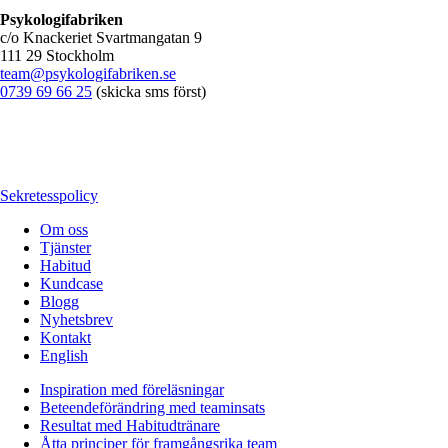
Psykologifabriken
c/o Knackeriet Svartmangatan 9
111 29 Stockholm
team@psykologifabriken.se
0739 69 66 25
(skicka sms först)
Sekretesspolicy
Om oss
Tjänster
Habitud
Kundcase
Blogg
Nyhetsbrev
Kontakt
English
Inspiration med föreläsningar
Beteendeförändring med teaminsats
Resultat med Habitudtränare
Åtta principer för framgångsrika team