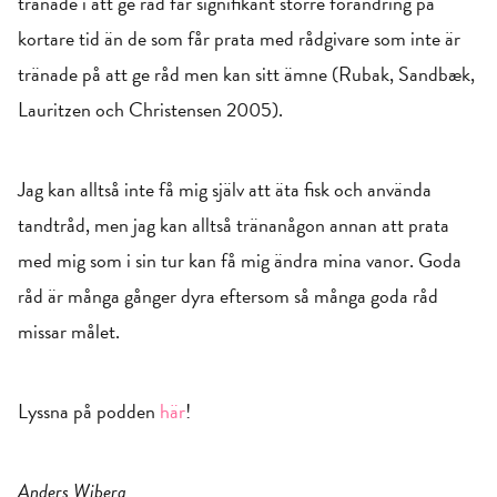
tränade i att ge råd får signifikant större förändring på
kortare tid än de som får prata med rådgivare som inte är
tränade på att ge råd men kan sitt ämne (Rubak, Sandbæk,
Lauritzen och Christensen 2005).
Jag kan alltså inte få mig själv att äta fisk och använda
tandtråd, men jag kan alltså tränanågon annan att prata
med mig som i sin tur kan få mig ändra mina vanor. Goda
råd är många gånger dyra eftersom så många goda råd
missar målet.
Lyssna på podden
här
!
Anders Wiberg