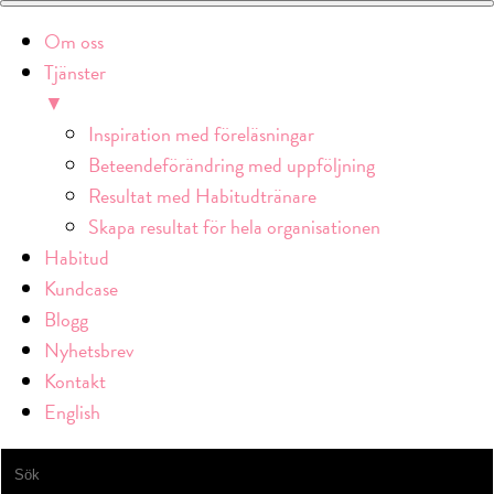
Om oss
Tjänster
▼
Inspiration med föreläsningar
Beteendeförändring med uppföljning
Resultat med Habitudtränare
Skapa resultat för hela organisationen
Habitud
Kundcase
Blogg
Nyhetsbrev
Kontakt
English