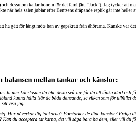
ch dessutom kallar honom för det familjära “Jack”). Jag tycker att ma
te när hela salen jublar efter Bentsens dräpande replik går inte heller a
t ha gått för långt möts han av gapskratt från åhörarna. Kanske var det
m balansen mellan tankar och känslor:
Ju mer känslosam du blir, desto svårare får du att tänka klart och förnu
 ibland kunna hålla isär de båda dansande, se vilken som för tillfället
sitt visa jag.
 sig. Hur påverkar dig tankarna? Förstärker de dina känslor? Fråga di
em? Kan du acceptera tankarna, det vill säga bara ha dem, eller vill du