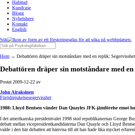
Habitud
Kundcase
Blogg
Nyhetsbrev
Kontakt
English
Sök
Hem
→
Debattören dräper sin motståndare med en replik: Segervisshe
Debattören dräper sin motståndare med en 
Postat 2009-12-22 av
John Airaksinen
Förödmjukelse
segervisshet
1988: Lloyd Bentsen vänder Dan Quayles JFK-jämförelse emot 
I det amerikanska presidentvalet 1998 stod republikanernas George B
debatt mellan vicepresidentkandidaterna Dan Quayle och Lloyd Bentsen
valde i den här debatten att hänvisa till att han hade lika mycket erfa