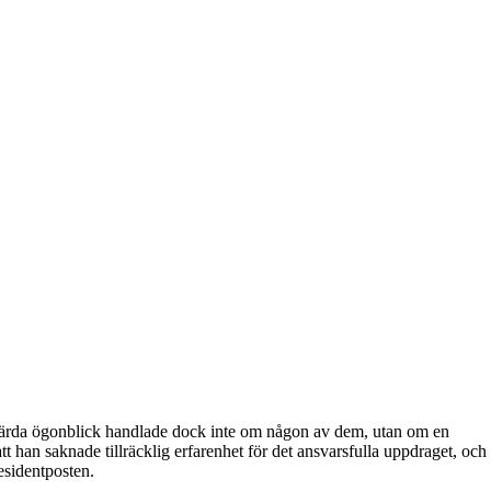
värda ögonblick handlade dock inte om någon av dem, utan om en
an saknade tillräcklig erfarenhet för det ansvarsfulla uppdraget, och
residentposten.