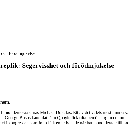
t och förödmjukelse
replik: Segervisshet och förödmjukelse
honom.
ush mot demokraternas Michael Dukakis. Ett av det valets mest minnes
. George Bushs kandidat Dan Quayle fick ofta bemöta argument om att h
renhet i kongressen som John F. Kennedy hade när han kandiderade till p