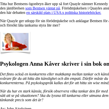
Titta hur Bentsens ögonbryn åker upp så fort Quayle nämner Kennedy (o
den jämförelsen
som Bentsen väntat på
. Förödmjukelsen i Quayles ansik
den här debatten
en särskild plats i USA:s politiska historieböcker.
När Quayle ger utlopp för sin förödmjukelse och anklagar Bentsen för at
och försökt låta tankarna styra lite mer?
Psykologen Anna Kåver skriver i sin bok o
Det finns också en konkurrens eller maktkamp mellan tankar och känslor. 
svårare får du att hitta din känslighet och din empati. Därför måste du
konkurrenterna. På psykologspråk kallas det för att hitta sin wise mind, 
När du har en stark känsla, försök observera vilka tankar den för med
sätt att se på situationen? Ska du lyssna till tankarna eller utmana d
tänkande precis som det är?
Av: John Airaksinen