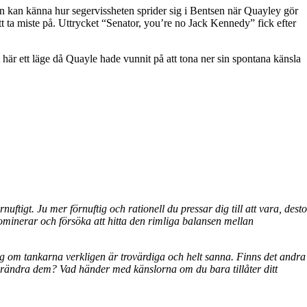
n kan känna hur segervissheten sprider sig i Bentsen när Quayley gör
tt ta miste på. Uttrycket “Senator, you’re no Jack Kennedy” fick efter
 här ett läge då Quayle hade vunnit på att tona ner sin spontana känsla
ftigt. Ju mer förnuftig och rationell du pressar dig till att vara, desto
 dominerar och försöka att hitta den rimliga balansen mellan
g om tankarna verkligen är trovärdiga och helt sanna. Finns det andra
 förändra dem? Vad händer med känslorna om du bara tillåter ditt