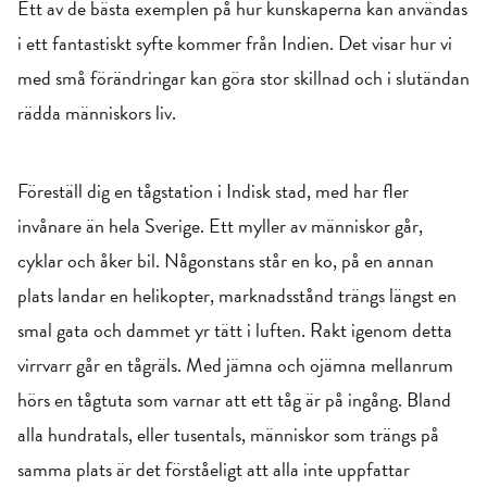
Ett av de bästa exemplen på hur kunskaperna kan användas
i ett fantastiskt syfte kommer från Indien. Det visar hur vi
med små förändringar kan göra stor skillnad och i slutändan
rädda människors liv.
Föreställ dig en tågstation i Indisk stad, med har fler
invånare än hela Sverige. Ett myller av människor går,
cyklar och åker bil. Någonstans står en ko, på en annan
plats landar en helikopter, marknadsstånd trängs längst en
smal gata och dammet yr tätt i luften. Rakt igenom detta
virrvarr går en tågräls. Med jämna och ojämna mellanrum
hörs en tågtuta som varnar att ett tåg är på ingång. Bland
alla hundratals, eller tusentals, människor som trängs på
samma plats är det förståeligt att alla inte uppfattar