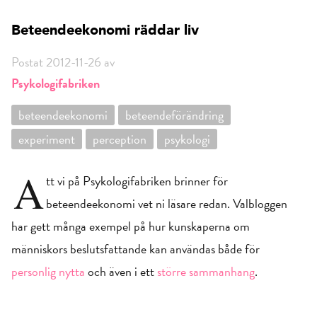
Beteendeekonomi räddar liv
Postat 2012-11-26 av
Psykologifabriken
beteendeekonomi
beteendeförändring
experiment
perception
psykologi
A
tt vi på Psykologifabriken brinner för
beteendeekonomi vet ni läsare redan. Valbloggen
har gett många exempel på hur kunskaperna om
människors beslutsfattande kan användas både för
personlig nytta
och även i ett
större sammanhang
.