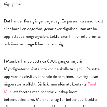
tågsignalen.
Det händer flera gånger varje dag. En person, stressad, trött
eller bara i en dagdröm, genar över tågrälsen utan att ha
uppfattat varningssignalen. Lokföraren hinner inte bromsa
och ännu en tragedi har utspelat sig.
I Mumbai hände detta ca 6000 gånger varje år.
Myndigheterna visste inte vad de skulle ta sig till. De satte
upp varningsskyltar, liknande de som finns i Sverige, utan
någon större effekt. Så fick man idén att kontakta
Final
Mile
, ett företag med har stor kunskap inom
beteendeekonomi. Man kallar sig för beteendearkitekter
eftersom man analyserar problem och designar lösningar