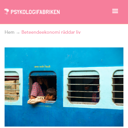
Hem
→
Beteendeekonomi räddar liv