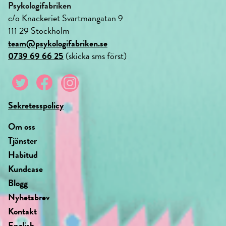
Psykologifabriken
c/o Knackeriet Svartmangatan 9
111 29 Stockholm
team@psykologifabriken.se
0739 69 66 25
(skicka sms först)
Sekretesspolicy
Om oss
Tjänster
Habitud
Kundcase
Blogg
Nyhetsbrev
Kontakt
English